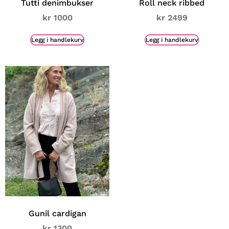
Tutti denimbukser
Roll neck ribbed
kr
1000
kr
2499
Legg i handlekurv
Legg i handlekurv
Gunil cardigan
kr
1300