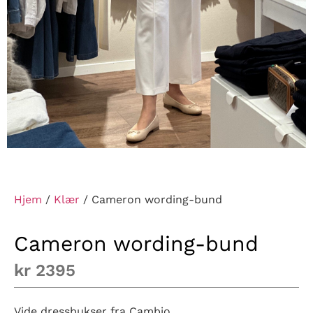
Hjem
/
Klær
/ Cameron wording-bund
Cameron wording-bund
kr
2395
Vide dressbukser fra Cambio