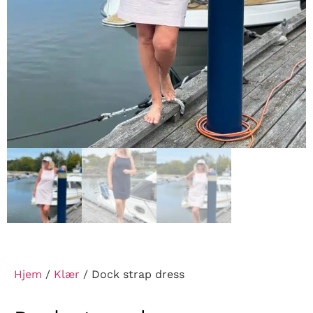
Hjem
/
Klær
/ Dock strap dress