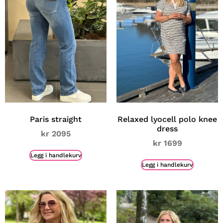
Paris straight
Relaxed lyocell polo knee
dress
kr
2095
kr
1699
Legg i handlekurv
Legg i handlekurv